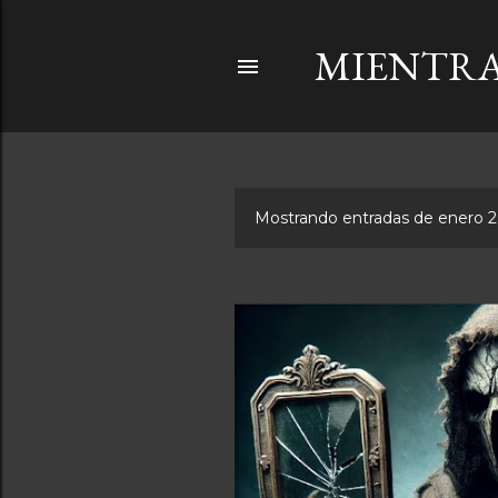
MIENTRA
Mostrando entradas de enero 2
E
n
t
r
a
d
a