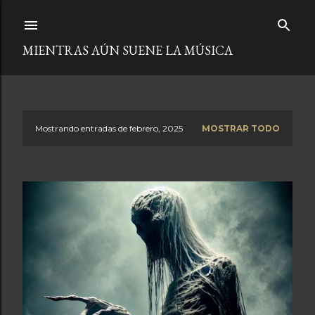
Ir al contenido principal
MIENTRAS AÚN SUENE LA MÚSICA
Mostrando entradas de febrero, 2025
MOSTRAR TODO
E
n
t
r
a
d
a